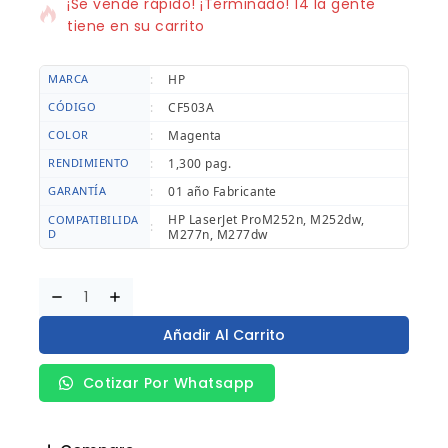
¡Se vende rápido! ¡Terminado! 14 la gente
tiene en su carrito
MARCA
:
HP
CÓDIGO
:
CF503A
COLOR
:
Magenta
RENDIMIENTO
:
1,300 pag.
GARANTÍA
:
01 año Fabricante
HP LaserJet ProM252n, M252dw,
COMPATIBILIDA
:
D
M277n, M277dw
Añadir Al Carrito
Cotizar Por Whatsapp