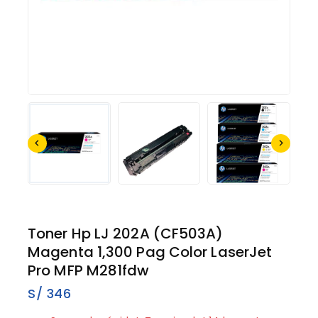
Toner Hp LJ 202A (CF503A)
Magenta 1,300 Pag Color LaserJet
Pro MFP M281fdw
S/
346
5 productos vendidos en los últimos 19 horas