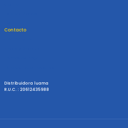
Carrito
Lista de Deseos
Tienda
Contacto
Contáctenos
Envios y Garantía
Formas de Pago
Libro de reclamaciones
Distribuidora luama
R.U.C. : 20612435988