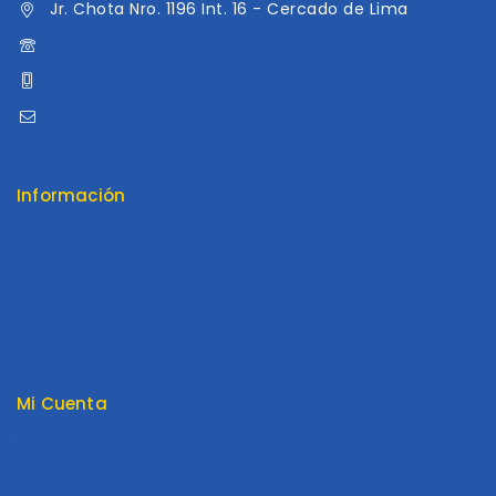
Jr. Chota Nro. 1196 Int. 16 - Cercado de Lima
960 052 041
960 052 041
ventas@distribuidoraluama.com
Información
Contáctenos
Envios y Garantía
Nosotros
Tienda
Términos y Condiciones
Mi Cuenta
Mi cuenta
Pedido