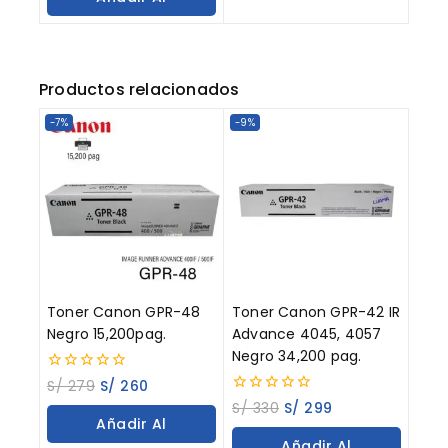
Carrito
Productos relacionados
-7%
-9%
Toner Canon GPR-48
Toner Canon GPR-42 IR
Negro 15,200pag.
Advance 4045, 4057
Negro 34,200 pag.
0
S/
279
S/
260
out
0
S/
330
S/
299
of
out
Añadir Al
5
of
Añadir Al