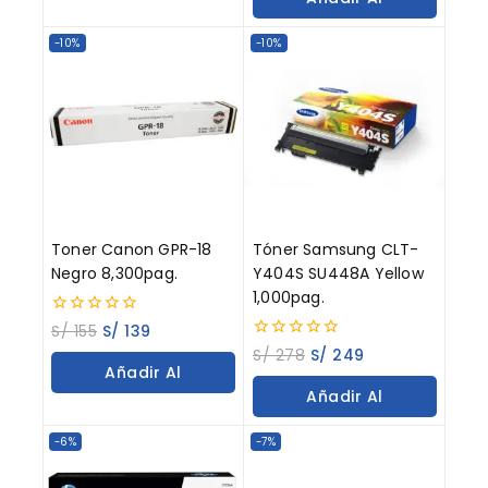
5
Carrito
Carrito
-10%
-10%
Toner Canon GPR-18
Tóner Samsung CLT-
Negro 8,300pag.
Y404S SU448A Yellow
1,000pag.
0
S/
155
S/
139
out
0
S/
278
S/
249
of
out
Añadir Al
5
of
Añadir Al
5
Carrito
Carrito
-6%
-7%