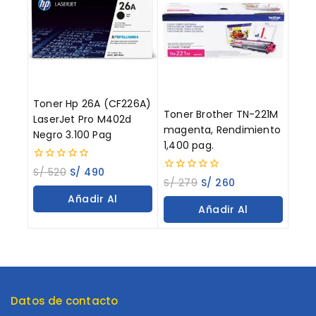
Toner Hp 26A (CF226A)
Toner Brother TN-221M
LaserJet Pro M402d
magenta, Rendimiento
Negro 3.100 Pag
1,400 pag.
0
S/
520
S/
490
0
out
S/
279
S/
260
out
of
Añadir Al
of
5
Añadir Al
5
Carrito
Carrito
Datos de contacto