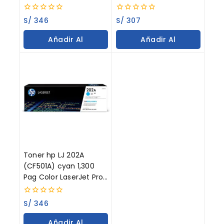
MFP M281fdw
MFP M281fdw
0
0
S/
346
S/
307
out
out
of
of
Añadir Al
Añadir Al
5
5
Carrito
Carrito
Toner hp LJ 202A
(CF501A) cyan 1,300
Pag Color LaserJet Pro
MFP M281fdw
0
S/
346
out
of
Añadir Al
5