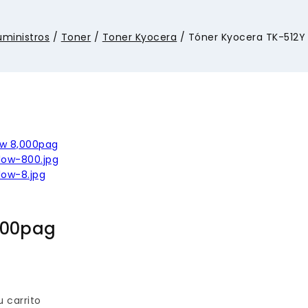
uministros
/
Toner
/
Toner Kyocera
/
Tóner Kyocera TK-512Y
,000pag
u carrito