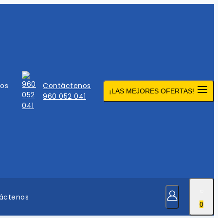
mos
Contáctenos
¡LAS MEJORES OFERTAS!
960 052 041
áctenos
0