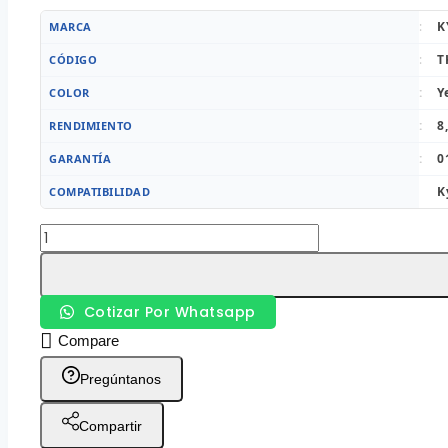
S/ 399.
S/ 369.
:
K
MARCA
:
T
CÓDIGO
:
Y
COLOR
:
8
RENDIMIENTO
:
0
GARANTÍA
K
COMPATIBILIDAD
Tóner
Kyocera
TK-
512Y
Cotizar Por Whatsapp
Yellow
Compare
8,000pag
cantidad
Pregúntanos
Compartir