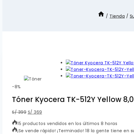
/
Tienda
/
S
Product
-8%
on
Tóner Kyocera TK-512Y Yellow 8
sale
El
El
S/
399
S/
369
precio
precio
15 productos vendidos en los últimos 8 horas
original
actual
¡Se vende rápido! ¡Terminado! 18 la gente tiene en s
era:
es: