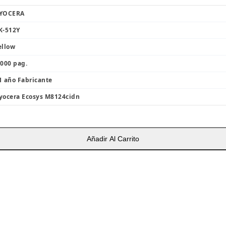
YOCERA
K-512Y
ellow
,000 pag.
1 año Fabricante
yocera Ecosys M8124cidn
Añadir Al Carrito