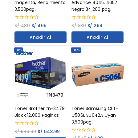
magenta, Rendimiento
Advance 4045, 4057
3,500pag.
Negro 34,200 pag.
0
0
S/
489
S/
465
S/
330
S/
299
out
out
of
of
Añadir Al
Añadir Al
5
5
Carrito
Carrito
-8%
-10%
Toner Brother tn-3479
Tóner Samsung CLT-
Black 12,000 Páginas
C506L SU042A Cyan
3,500pag.
0
S/
589.99
S/
543.99
out
0