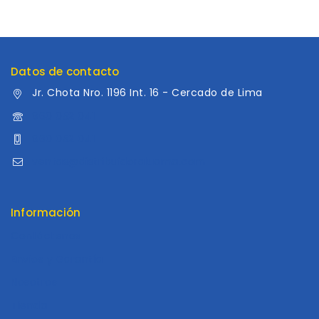
Datos de contacto
Jr. Chota Nro. 1196 Int. 16 - Cercado de Lima
960 052 041
960 052 041
ventas@distribuidoraluama.com
Información
Contáctenos
Envios y Garantía
Nosotros
Tienda