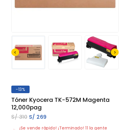
-13%
Tóner Kyocera TK-572M Magenta
12,000pag
S/
310
S/
269
18 productos vendidos en los últimos 8 horas
¡Se vende rápido! ¡Terminado! 11 la gente