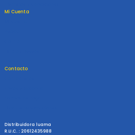
Términos y Condiciones
Mi Cuenta
Mi cuenta
Pedido
Carrito
Lista de Deseos
Tienda
Contacto
Contáctenos
Envios y Garantía
Formas de Pago
Libro de reclamaciones
Distribuidora luama
R.U.C. : 20612435988