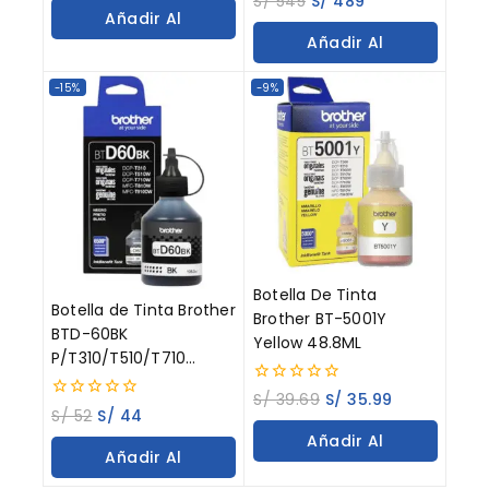
S/
545
S/
489
of
out
Añadir Al
5
of
Añadir Al
5
Carrito
Carrito
-15%
-9%
Botella De Tinta
Botella de Tinta Brother
Brother BT-5001Y
BTD-60BK
Yellow 48.8ML
P/T310/T510/T710
Negro 108ML
0
S/
39.69
S/
35.99
0
out
S/
52
S/
44
out
of
Añadir Al
of
5
Añadir Al
5
Carrito
Carrito