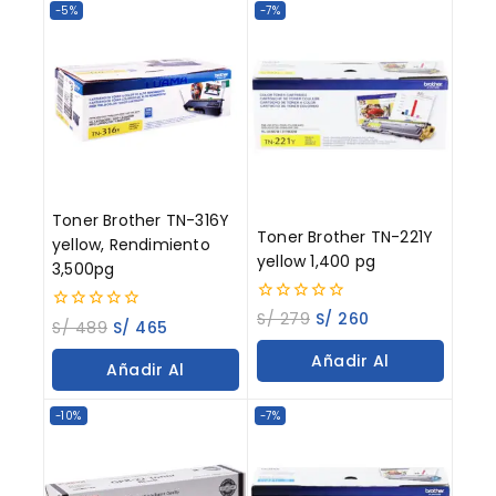
-5%
-7%
Toner Brother TN-316Y
Toner Brother TN-221Y
yellow, Rendimiento
yellow 1,400 pg
3,500pg
0
S/
279
S/
260
0
S/
489
S/
465
out
out
of
of
Añadir Al
5
Añadir Al
5
Carrito
Carrito
-10%
-7%