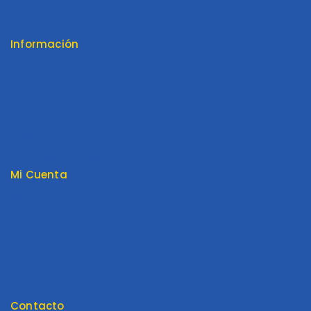
Información
Contáctenos
Envios y Garantía
Nosotros
Tienda
Términos y Condiciones
Mi Cuenta
Mi cuenta
Pedido
Carrito
Lista de Deseos
Tienda
Contacto