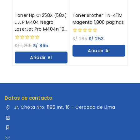
Toner Hp CF258X (58X)
Toner Brother TN-411M
L.J. P M404 Negro
Magenta 1,800 paginas
LaserJet Pro M404n 10K
Paginas
0
S/
285
S/
253
out
0
S/
1,255
S/
865
of
out
Añadir Al
5
of
Añadir Al
5
Carrito
Carrito
Datos de contacto
Jr. Chota Nro. 1196 Int. 16 - Cercado de Lima
960 052 041
960 052 041
ventas@distribuidoraluama.com