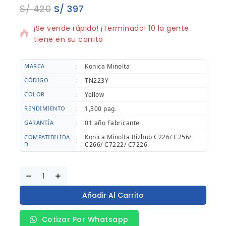
S/
420
S/
397
5 productos vendidos en los últimos 10 horas
¡Se vende rápido! ¡Terminado! 10 la gente
tiene en su carrito
MARCA
:
Konica Minolta
CÓDIGO
:
TN223Y
COLOR
:
Yellow
RENDIMIENTO
:
1,300 pag.
GARANTÍA
:
01 año Fabricante
Konica Minolta Bizhub C226/ C256/
COMPATIBILIDA
:
D
C266/ C7222/ C7226
Añadir Al Carrito
Cotizar Por Whatsapp