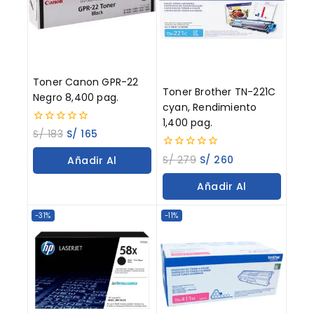
Toner Canon GPR-22
Toner Brother TN-221C
Negro 8,400 pag.
cyan, Rendimiento
1,400 pag.
0
S/
183
S/
165
out
of
0
S/
279
S/
260
Añadir Al
5
out
of
Carrito
Añadir Al
5
Carrito
-31%
-11%