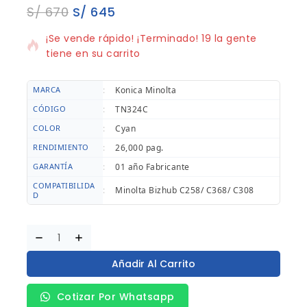
S/
670
S/
645
10 productos vendidos en los últimos 8 horas
¡Se vende rápido! ¡Terminado! 19 la gente
tiene en su carrito
MARCA
:
Konica Minolta
CÓDIGO
:
TN324C
COLOR
:
Cyan
RENDIMIENTO
:
26,000 pag.
GARANTÍA
:
01 año Fabricante
COMPATIBILIDA
:
Minolta Bizhub C258/ C368/ C308
D
Añadir Al Carrito
Cotizar Por Whatsapp