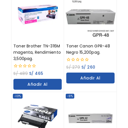
Toner Brother TN-316M
Toner Canon GPR-48
magenta, Rendimiento
Negro 15,200pag.
3,500pag.
0
S/
279
S/
260
out
0
S/
489
S/
465
of
out
Añadir Al
5
of
Añadir Al
5
Carrito
Carrito
-10%
-9%