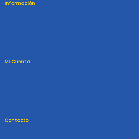
Información
Contáctenos
Envios y Garantía
Nosotros
Tienda
Términos y Condiciones
Mi Cuenta
Mi cuenta
Pedido
Carrito
Lista de Deseos
Tienda
Contacto
Contáctenos