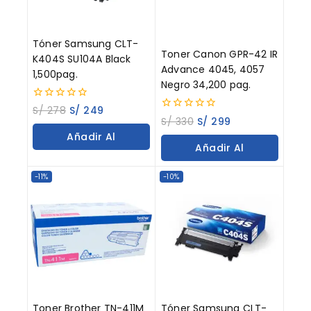
Tóner Samsung CLT-
Toner Canon GPR-42 IR
K404S SU104A Black
Advance 4045, 4057
1,500pag.
Negro 34,200 pag.
0
S/
278
S/
249
out
0
S/
330
S/
299
of
out
Añadir Al
5
of
Añadir Al
5
Carrito
Carrito
-11%
-10%
Toner Brother TN-411M
Tóner Samsung CLT-