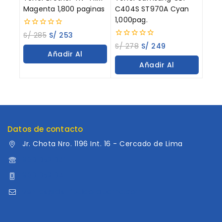
Magenta 1,800 paginas
C404S ST970A Cyan
1,000pag.
0
S/
285
S/
253
out
0
S/
278
S/
249
of
out
Añadir Al
5
of
Añadir Al
5
Carrito
Carrito
Datos de contacto
Jr. Chota Nro. 1196 Int. 16 - Cercado de Lima
960 052 041
960 052 041
ventas@distribuidoraluama.com