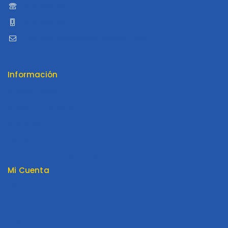
960 052 041
960 052 041
ventas@distribuidoraluama.com
Información
Contáctenos
Envios y Garantía
Nosotros
Tienda
Términos y Condiciones
Mi Cuenta
Mi cuenta
Pedido
Carrito