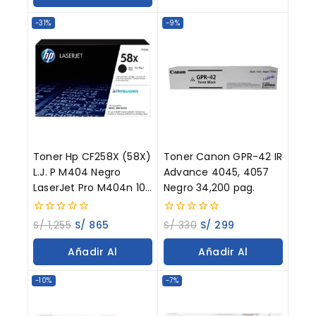
Carrito
-31%
-9%
Toner Hp CF258X (58X)
Toner Canon GPR-42 IR
L.J. P M404 Negro
Advance 4045, 4057
LaserJet Pro M404n 10K
Negro 34,200 pag.
Paginas
0
0
S/
1,255
S/
865
S/
330
S/
299
out
out
of
of
Añadir Al
Añadir Al
5
5
Carrito
Carrito
-10%
-7%