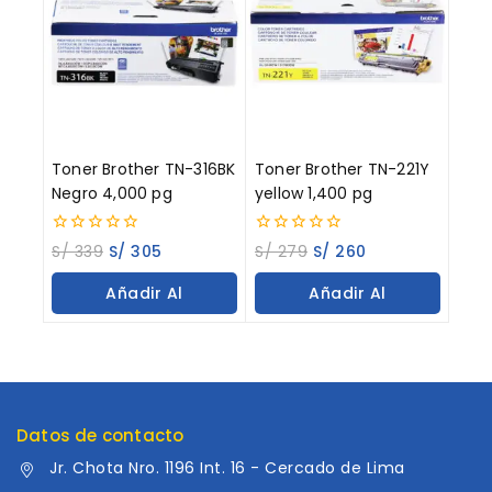
Toner Brother TN-316BK
Toner Brother TN-221Y
Negro 4,000 pg
yellow 1,400 pg
0
0
S/
339
S/
305
S/
279
S/
260
out
out
of
of
Añadir Al
Añadir Al
5
5
Carrito
Carrito
Datos de contacto
Jr. Chota Nro. 1196 Int. 16 - Cercado de Lima