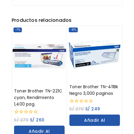
Productos relacionados
-7%
-8%
Toner Brother TN-411Bk
Toner Brother TN-221C
Negro 3,000 paginas
cyan, Rendimiento
1,400 pag.
0
S/
270
S/
249
out
of
0
S/
279
S/
260
Añadir Al
5
out
of
Carrito
Añadir Al
5