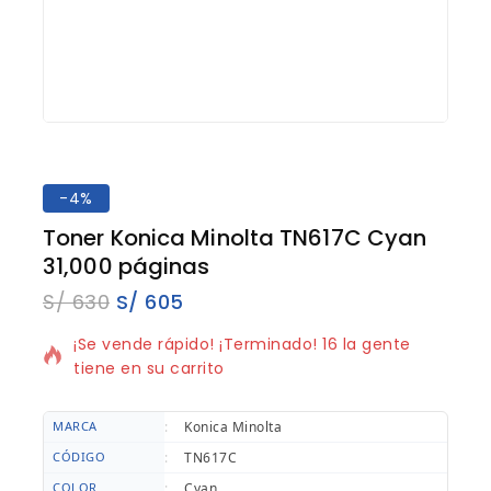
-4%
Toner Konica Minolta TN617C Cyan
31,000 páginas
S/
630
S/
605
19 productos vendidos en los últimos 8 horas
¡Se vende rápido! ¡Terminado! 16 la gente
tiene en su carrito
MARCA
:
Konica Minolta
CÓDIGO
:
TN617C
COLOR
:
Cyan