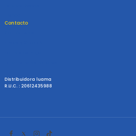
Lista de Deseos
Tienda
Contacto
Contáctenos
Envios y Garantía
Formas de Pago
Libro de reclamaciones
Distribuidora luama
R.U.C. : 20612435988