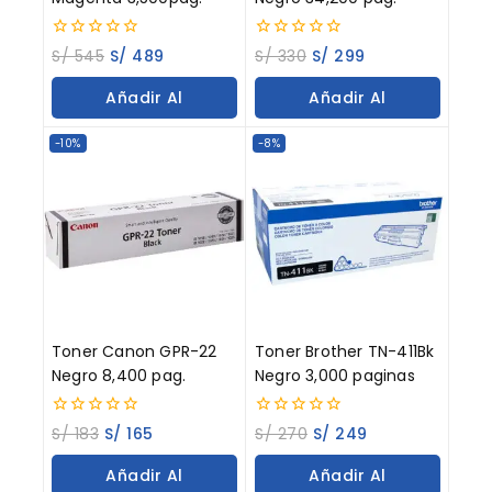
0
0
S/
545
S/
489
S/
330
S/
299
out
out
of
of
Añadir Al
Añadir Al
5
5
Carrito
Carrito
-10%
-8%
Toner Canon GPR-22
Toner Brother TN-411Bk
Negro 8,400 pag.
Negro 3,000 paginas
0
0
S/
183
S/
165
S/
270
S/
249
out
out
of
of
Añadir Al
Añadir Al
5
5