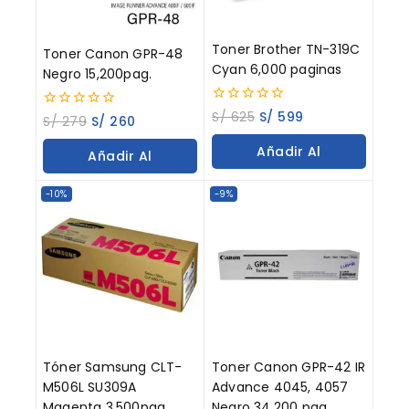
Toner Brother TN-319C
Toner Canon GPR-48
Cyan 6,000 paginas
Negro 15,200pag.
0
S/
625
S/
599
0
S/
279
S/
260
out
out
of
of
Añadir Al
Añadir Al
5
5
Carrito
Carrito
-10%
-9%
Tóner Samsung CLT-
Toner Canon GPR-42 IR
M506L SU309A
Advance 4045, 4057
Magenta 3,500pag.
Negro 34,200 pag.