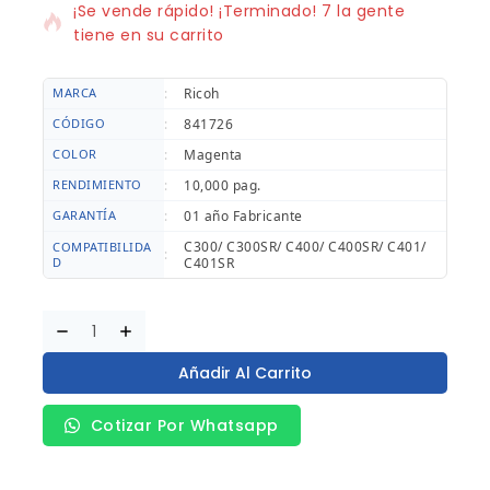
¡Se vende rápido! ¡Terminado! 7 la gente
tiene en su carrito
MARCA
:
Ricoh
CÓDIGO
:
841726
COLOR
:
Magenta
RENDIMIENTO
:
10,000 pag.
GARANTÍA
:
01 año Fabricante
C300/ C300SR/ C400/ C400SR/ C401/
COMPATIBILIDA
:
D
C401SR
Añadir Al Carrito
Cotizar Por Whatsapp