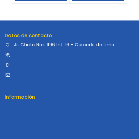
Carrito
Carrito
Datos de contacto
Jr. Chota Nro. 1196 Int. 16 - Cercado de Lima
960 052 041
960 052 041
ventas@distribuidoraluama.com
Información
Contáctenos
Envios y Garantía
Nosotros
Tienda