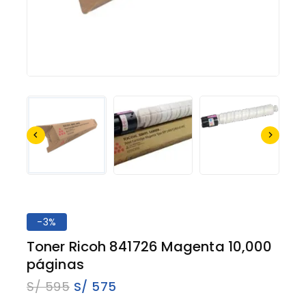
-3%
Toner Ricoh 841726 Magenta 10,000
páginas
S/
595
S/
575
2 productos vendidos en los últimos 18 horas