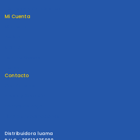
Términos y Condiciones
Mi Cuenta
Mi cuenta
Pedido
Carrito
Lista de Deseos
Tienda
Contacto
Contáctenos
Envios y Garantía
Formas de Pago
Libro de reclamaciones
Distribuidora luama