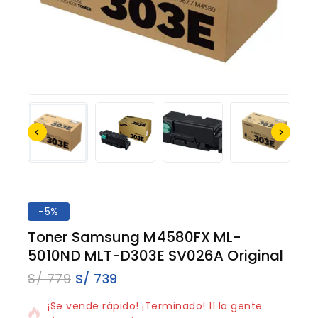
-5%
Toner Samsung M4580FX ML-
5010ND MLT-D303E SV026A Original
S/
779
S/
739
5 productos vendidos en los últimos 16 horas
¡Se vende rápido! ¡Terminado! 11 la gente