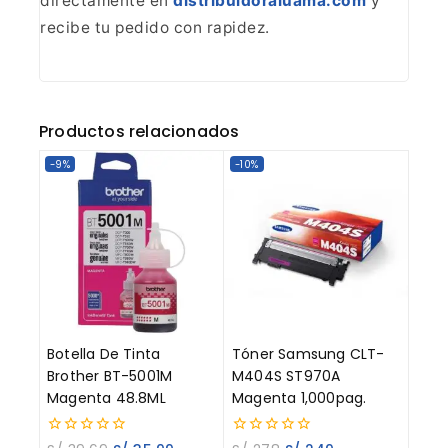
directamente en
distribuidoraluama.com
y
recibe tu pedido con rapidez.
Productos relacionados
-9%
-10%
Botella De Tinta
Tóner Samsung CLT-
Brother BT-5001M
M404S ST970A
Magenta 48.8ML
Magenta 1,000pag.
0
0