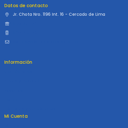
Datos de contacto
Jr. Chota Nro. 1196 Int. 16 - Cercado de Lima
960 052 041
960 052 041
ventas@distribuidoraluama.com
Información
Contáctenos
Envios y Garantía
Nosotros
Tienda
Términos y Condiciones
Mi Cuenta
Mi cuenta