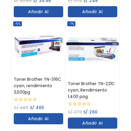
S/
39.69
S/
35.99
S/
278
S/
249
out
out
of
of
Añadir Al
Añadir Al
5
5
Carrito
Carrito
-5%
-7%
Toner Brother TN-316C
Toner Brother TN-221C
cyan, rendimiento
cyan, Rendimiento
3,500pg
1,400 pag.
0
S/
489
S/
465
0
out
S/
279
S/
260
out
of
Añadir Al
of
5
Añadir Al
5
Carrito