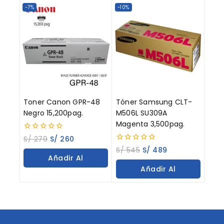
Carrito
-7%
-10%
Toner Canon GPR-48
Tóner Samsung CLT-
Negro 15,200pag.
M506L SU309A
Magenta 3,500pag.
0
S/
279
S/
260
out
0
S/
545
S/
489
of
out
Añadir Al
5
of
Añadir Al
5
Carrito
Carrito