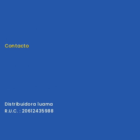
Pedido
Carrito
Lista de Deseos
Tienda
Contacto
Contáctenos
Envios y Garantía
Formas de Pago
Libro de reclamaciones
Distribuidora luama
R.U.C. : 20612435988