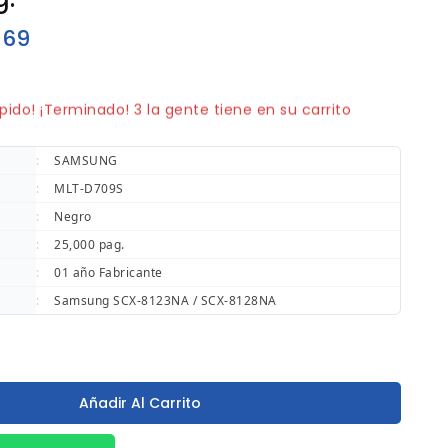
69
 vendidos en los últimos 6 horas
pido! ¡Terminado! 3 la gente tiene en su carrito
:
SAMSUNG
:
MLT-D709S
:
Negro
:
25,000 pag.
:
01 año Fabricante
:
Samsung SCX-8123NA / SCX-8128NA
Añadir Al Carrito