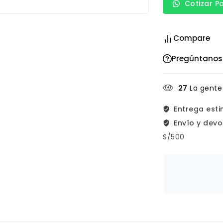
Cotizar P
Compare
Pregúntanos
27
La gente
Entrega est
Envío y devo
S/500