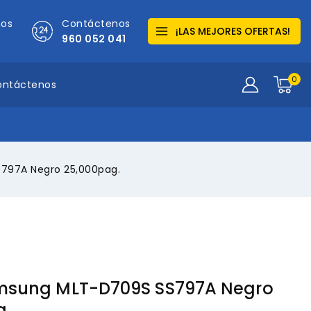
mos
Contáctenos
¡LAS MEJORES OFERTAS!
960 052 041
0
ontáctenos
797A Negro 25,000pag.
msung MLT-D709S SS797A Negro
g.