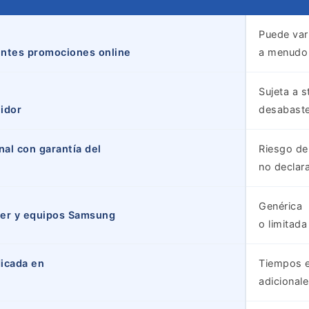
Puede vari
entes promociones online
a menudo m
Sujeta a 
uidor
desabaste
al con garantía del
Riesgo de
no declar
Genérica
ner y equipos Samsung
o limitada
dicada en
Tiempos e
adicional