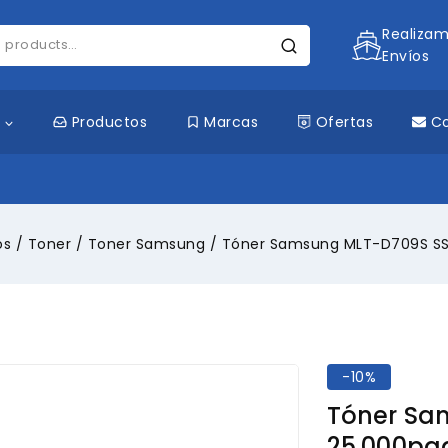
Realiza
Envíos
s
Productos
Marcas
Ofertas
C
os
/
Toner
/
Toner Samsung
/
Tóner Samsung MLT-D709S SS
-10%
Tóner Sa
25,000pa