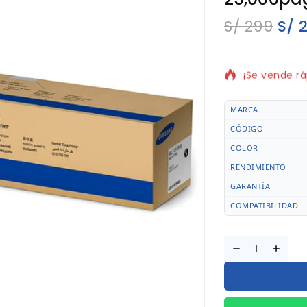
S/
299
S/
2
13 productos
¡Se vende rá
MARCA
CÓDIGO
COLOR
RENDIMIENTO
GARANTÍA
COMPATIBILIDAD