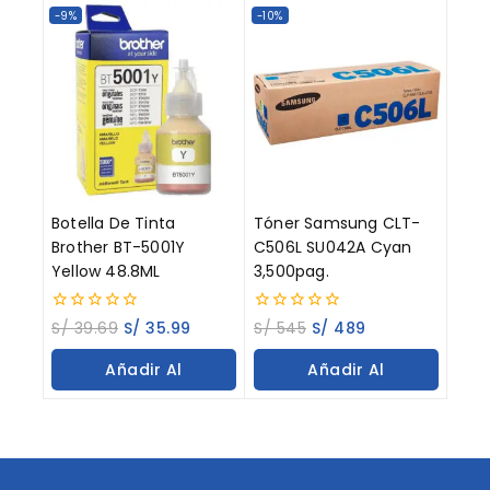
Carrito
-9%
-10%
Botella De Tinta
Tóner Samsung CLT-
Brother BT-5001Y
C506L SU042A Cyan
Yellow 48.8ML
3,500pag.
0
0
S/
39.69
S/
35.99
S/
545
S/
489
out
out
of
of
Añadir Al
Añadir Al
5
5
Carrito
Carrito