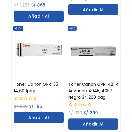
out
0
S/
1,255
S/
865
of
out
Añadir Al
5
of
Añadir Al
5
Carrito
Carrito
-15%
-9%
Toner Canon GPR-35
Toner Canon GPR-42 IR
14,600pag.
Advance 4045, 4057
Negro 34,200 pag.
0
S/
229
S/
195
out
0
S/
330
S/
299
of
out
Añadir Al
5
of
Añadir Al
5
Carrito