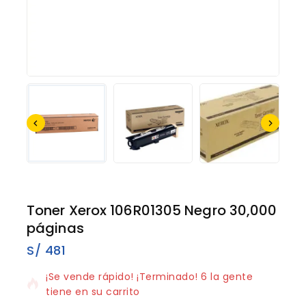
Toner Xerox 106R01305 Negro 30,000
páginas
S/
481
8 productos vendidos en los últimos 18 horas
¡Se vende rápido! ¡Terminado! 6 la gente
tiene en su carrito