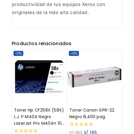
productividad de tus equipos Xerox con
originales de la más alta calidad.
Productos relacionados
-31%
-10%
Toner Hp CF258X (58X)
Toner Canon GPR-22
L.J. P M404 Negro
Negro 8,400 pag.
LaserJet Pro M404n 10K
Paginas
0
S/
183
S/
165