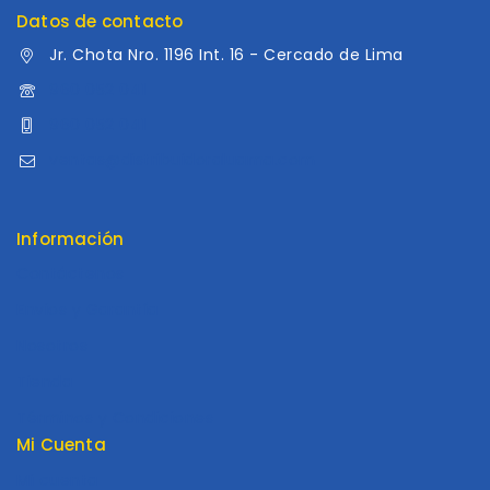
Datos de contacto
Jr. Chota Nro. 1196 Int. 16 - Cercado de Lima
960 052 041
960 052 041
ventas@distribuidoraluama.com
Información
Contáctenos
Envios y Garantía
Nosotros
Tienda
Términos y Condiciones
Mi Cuenta
Mi cuenta