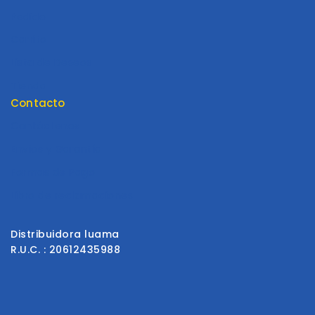
Pedido
Carrito
Lista de Deseos
Tienda
Contacto
Contáctenos
Envios y Garantía
Formas de Pago
Libro de reclamaciones
Distribuidora luama
R.U.C. : 20612435988