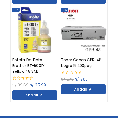
Carrito
Carrito
-9%
-7%
Botella De Tinta
Toner Canon GPR-48
Brother BT-5001Y
Negro 15,200pag.
Yellow 48.8ML
0
S/
279
S/
260
out
0
S/
39.69
S/
35.99
of
out
Añadir Al
5
of
Añadir Al
5
Carrito
Carrito