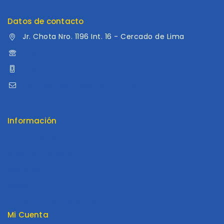
Datos de contacto
Jr. Chota Nro. 1196 Int. 16 - Cercado de Lima
960 052 041
960 052 041
ventas@distribuidoraluama.com
Información
Contáctenos
Envios y Garantía
Nosotros
Tienda
Términos y Condiciones
Mi Cuenta