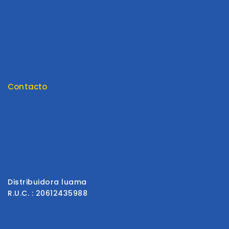
Mi cuenta
Pedido
Carrito
Lista de Deseos
Tienda
Contacto
Contáctenos
Envios y Garantía
Formas de Pago
Libro de reclamaciones
Distribuidora luama
R.U.C. : 20612435988