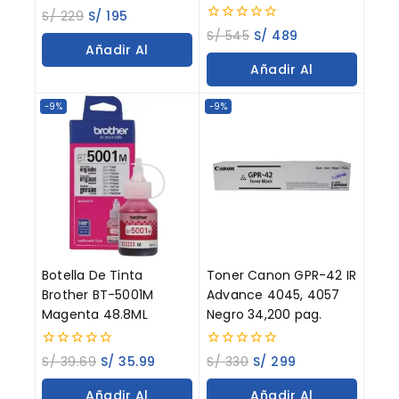
0
S/
229
S/
195
out
0
S/
545
S/
489
of
out
Añadir Al
5
of
Añadir Al
5
Carrito
Carrito
-9%
-9%
Botella De Tinta
Toner Canon GPR-42 IR
Brother BT-5001M
Advance 4045, 4057
Magenta 48.8ML
Negro 34,200 pag.
0
0
S/
39.69
S/
35.99
S/
330
S/
299
out
out
of
of
Añadir Al
Añadir Al
5
5