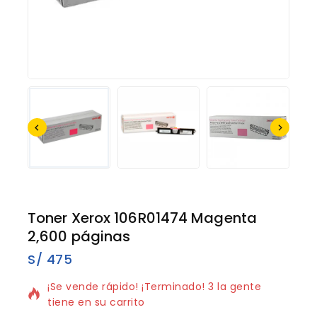
Toner Xerox 106R01474 Magenta
2,600 páginas
S/
475
8 productos vendidos en los últimos 16 horas
¡Se vende rápido! ¡Terminado! 3 la gente
tiene en su carrito