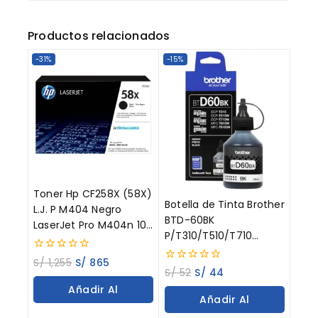
Productos relacionados
-31%
-15%
Toner Hp CF258X (58X)
Botella de Tinta Brother
L.J. P M404 Negro
BTD-60BK
LaserJet Pro M404n 10K
P/T310/T510/T710
Paginas
Negro 108ML
0
S/
1,255
S/
865
0
out
S/
52
S/
44
out
of
Añadir Al
of
5
Añadir Al
5
Carrito