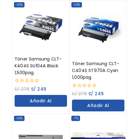
Carrito
-10%
-10%
Tóner Samsung CLT-
Tóner Samsung CLT-
K404S SU104A Black
C404S ST970A Cyan
1,500pag.
1,000pag.
0
S/
278
S/
249
out
0
S/
278
S/
249
of
out
Añadir Al
5
of
Añadir Al
5
Carrito
Carrito
-10%
-7%