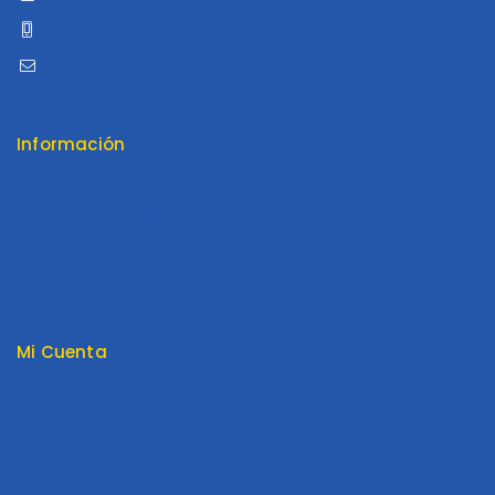
960 052 041
ventas@distribuidoraluama.com
Información
Contáctenos
Envios y Garantía
Nosotros
Tienda
Términos y Condiciones
Mi Cuenta
Mi cuenta
Pedido
Carrito