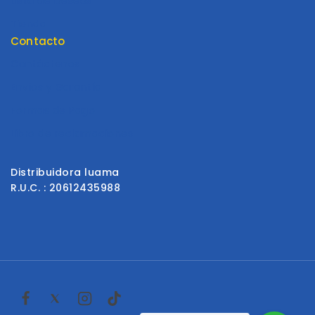
Lista de Deseos
Tienda
Contacto
Contáctenos
Envios y Garantía
Formas de Pago
Libro de reclamaciones
Distribuidora luama
R.U.C. : 20612435988