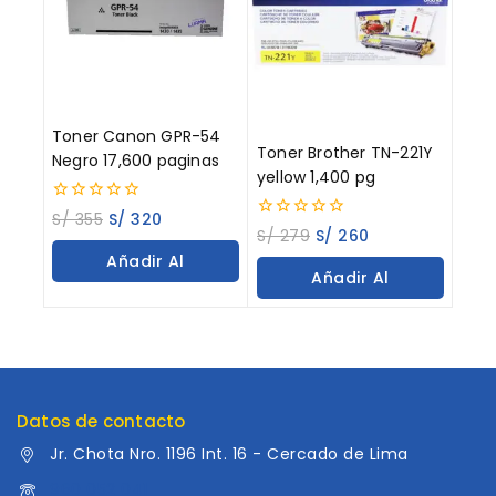
Toner Canon GPR-54
Toner Brother TN-221Y
Negro 17,600 paginas
yellow 1,400 pg
0
S/
355
S/
320
0
out
S/
279
S/
260
out
of
Añadir Al
of
5
Añadir Al
5
Carrito
Carrito
Datos de contacto
Jr. Chota Nro. 1196 Int. 16 - Cercado de Lima
960 052 041