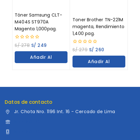
Tóner Samsung CLT-
Toner Brother TN-221M
M404S ST970A
magenta, Rendimiento
Magenta 1,000pag.
1,400 pag.
0
S/
278
S/
249
0
out
S/
279
S/
260
out
of
Añadir Al
of
5
Añadir Al
5
Carrito
Carrito
Datos de contacto
Jr. Chota Nro. 1196 Int. 16 - Cercado de Lima
960 052 041
960 052 041