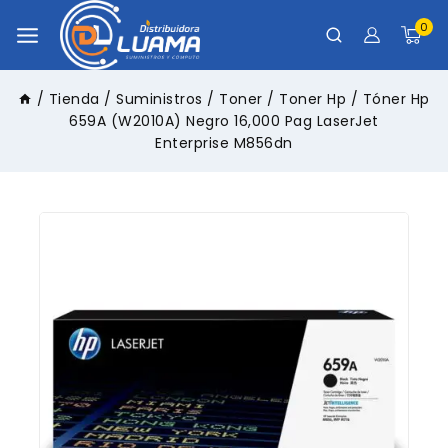
0
/
Tienda
/
Suministros
/
Toner
/
Toner Hp
/
Tóner Hp
659A (W2010A) Negro 16,000 Pag LaserJet
Enterprise M856dn