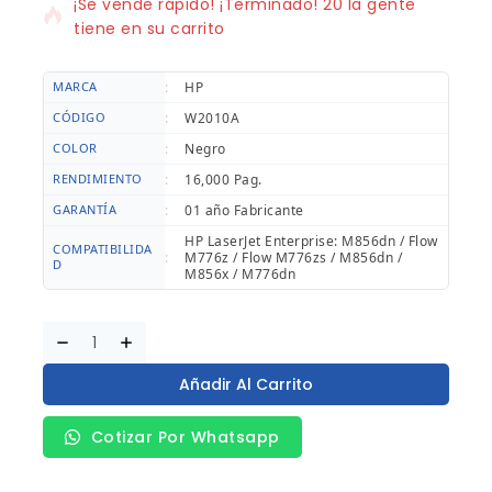
¡Se vende rápido! ¡Terminado! 20 la gente
tiene en su carrito
MARCA
:
HP
CÓDIGO
:
W2010A
COLOR
:
Negro
RENDIMIENTO
:
16,000 Pag.
GARANTÍA
:
01 año Fabricante
HP LaserJet Enterprise: M856dn / Flow
COMPATIBILIDA
:
M776z / Flow M776zs / M856dn /
D
M856x / M776dn
Añadir Al Carrito
Cotizar Por Whatsapp