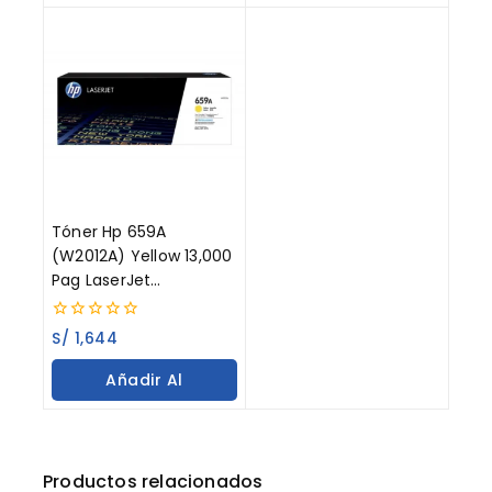
Carrito
Carrito
Tóner Hp 659A
(W2012A) Yellow 13,000
Pag LaserJet
Enterprise M856dn
0
S/
1,644
out
of
Añadir Al
5
Carrito
Productos relacionados