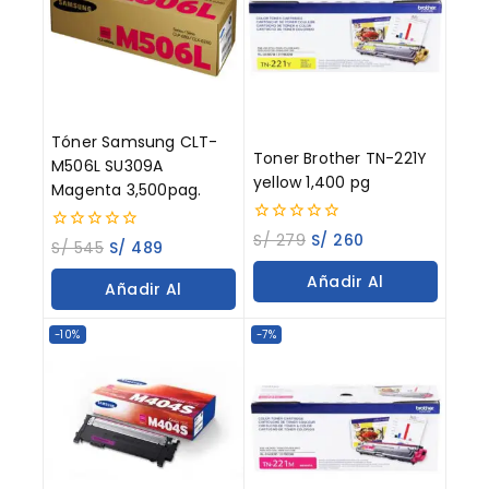
Tóner Samsung CLT-
Toner Brother TN-221Y
M506L SU309A
yellow 1,400 pg
Magenta 3,500pag.
0
S/
279
S/
260
0
S/
545
S/
489
out
out
of
of
Añadir Al
5
Añadir Al
5
Carrito
Carrito
-10%
-7%