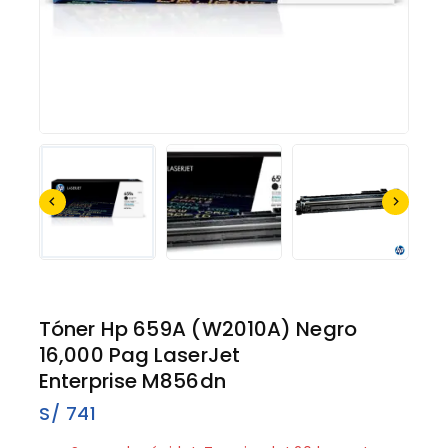
Tóner Hp 659A (W2010A) Negro
16,000 Pag LaserJet
Enterprise M856dn
S/
741
10 productos vendidos en los últimos 13 horas