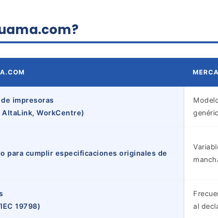
aluama.com?
MA.COM
MERC
 de impresoras
Model
, AltaLink, WorkCentre)
genéri
Variab
o para cumplir especificaciones originales de
mancha
s
Frecue
/IEC 19798)
al dec