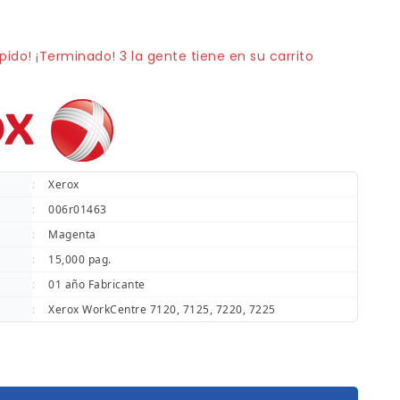
vendidos en los últimos 15 horas
pido! ¡Terminado! 3 la gente tiene en su carrito
:
Xerox
:
006r01463
:
Magenta
:
15,000 pag.
:
01 año Fabricante
:
Xerox WorkCentre 7120, 7125, 7220, 7225