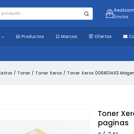
Realiza
Envíos
s
Productos
Marcas
Ofertas
C
istros
/
Toner
/
Toner Xerox
/
Toner Xerox 006R01463 Magen
Toner Xer
paginas