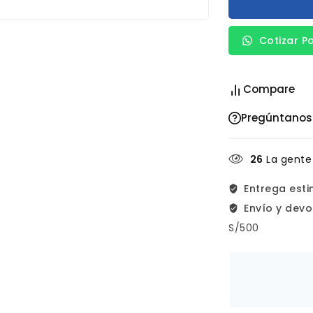
Cotizar P
Compare
Pregúntanos
26
La gente
Entrega est
Envío y devo
S/500