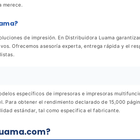
sa merece.
uama?
oluciones de impresión. En
Distribuidora Luama garantiza
evos. Ofrecemos asesoría
experta, entrega rápida y el r
listas.
odelos específicos de impresoras
e impresoras multifunci
el. Para obtener el rendimiento
declarado de 15,000 página
lidad estándar, tal como
especifica el fabricante.
aluama.com?