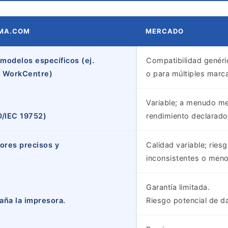
AMA.COM
MERCADO
 modelos específicos (ej.
Compatibilidad genéri
k, WorkCentre)
o para múltiples marc
Variable; a menudo m
O/IEC 19752)
rendimiento declarado
lores precisos y
Calidad variable; rie
inconsistentes o menor
Garantía limitada.
daña la impresora.
Riesgo potencial de da