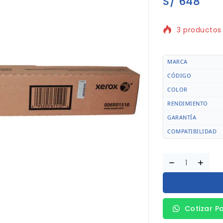
S/
648
3 productos 
¡Se vende rá
MARCA
CÓDIGO
COLOR
RENDIMIENTO
GARANTÍA
COMPATIBILIDAD
Cotizar P