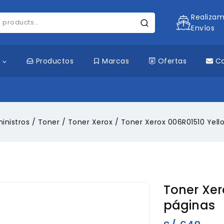
Realiza
Envíos
s
Productos
Marcas
Ofertas
C
inistros
/
Toner
/
Toner Xerox
/
Toner Xerox 006R01510 Yell
Toner Xer
páginas