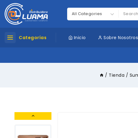
Categorías
Inicio
Sobre Nosotro
/
Tienda
/
Sum