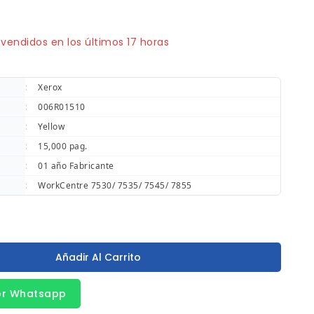
vendidos en los últimos 17 horas
pido! ¡Terminado! 12 la gente tiene en su carrito
:
Xerox
:
006R01510
:
Yellow
:
15,000 pag.
:
01 año Fabricante
:
WorkCentre 7530/ 7535/ 7545/ 7855
Añadir Al Carrito
or Whatsapp