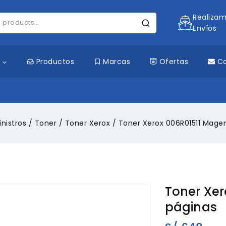
Realiza
Envíos
s
Productos
Marcas
Ofertas
C
nistros
/
Toner
/
Toner Xerox
/
Toner Xerox 006R01511 Magen
Toner Xer
páginas