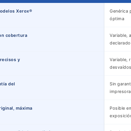
modelos Xerox®
Genérica 
óptima
on cobertura
Variable,
declarado
recisos y
Variable,
desvaído
tía del
Sin garant
impresora
riginal, máxima
Posible e
exposició