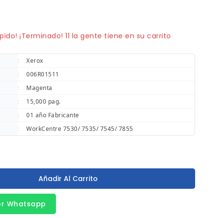
 vendidos en los últimos 10 horas
pido! ¡Terminado! 11 la gente tiene en su carrito
:
Xerox
:
006R01511
:
Magenta
:
15,000 pag.
:
01 año Fabricante
:
WorkCentre 7530/ 7535/ 7545/ 7855
Añadir Al Carrito
or Whatsapp