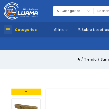
Categorías
Inicio
Sobre Nosotro
/
Tienda
/
Sumi